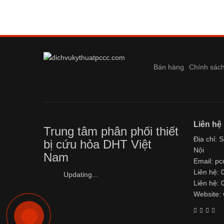
Bán hàng
Chính sách
Liên hệ
Trung tâm phân phối thiết
Địa chỉ: 
bị cứu hỏa DHT Việt
Nội
Nam
Email: p
Liên hệ:
Updating...
Liên hệ:
Website: