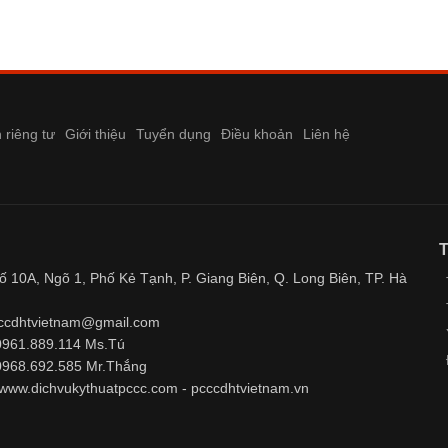
 riêng tư
Giới thiệu
Tuyển dụng
Điều khoản
Liên hệ
Số 10A, Ngõ 1, Phố Kẻ Tạnh, P. Giang Biên, Q. Long Biên, TP. Hà
cccdhtvietnam@gmail.com
 0961.889.114 Ms.Tú
 0968.692.585 Mr.Thắng
 www.dichvukythuatpccc.com - pcccdhtvietnam.vn