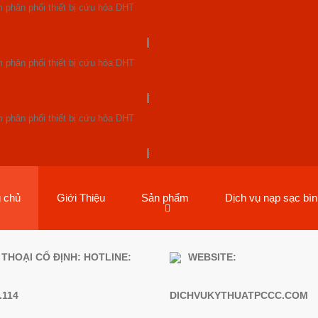
 phân phối thiết bị cứu hỏa DHT
 phân phối thiết bị cứu hỏa DHT
 phân phối thiết bị cứu hỏa DHT
g chủ
Giới Thiệu
Sản phẩm
Dịch vụ nạp sạc bì
 THOẠI CỐ ĐỊNH: HOTLINE:
WEBSITE:
.114
DICHVUKYTHUATPCCC.COM