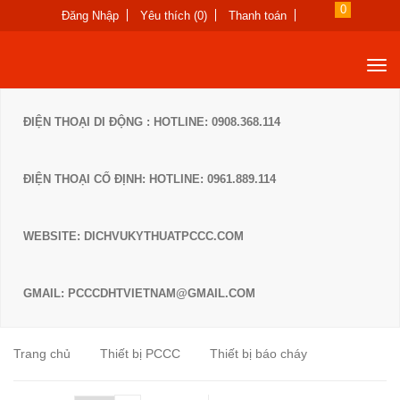
0
Đăng Nhập
Yêu thích (0)
Thanh toán
ĐIỆN THOẠI DI ĐỘNG : HOTLINE: 0908.368.114
ĐIỆN THOẠI CỐ ĐỊNH: HOTLINE: 0961.889.114
WEBSITE: DICHVUKYTHUATPCCC.COM
GMAIL: PCCCDHTVIETNAM@GMAIL.COM
Trang chủ
Thiết bị PCCC
Thiết bị báo cháy