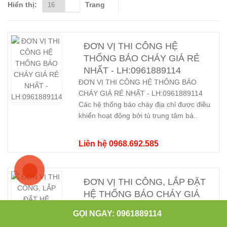
Hiển thị:
Trang
ĐƠN VỊ THI CÔNG HỆ
THỐNG BÁO CHÁY GIÁ RẺ
NHẤT - LH:0961889114
ĐƠN VỊ THI CÔNG HỆ THỐNG BÁO
CHÁY GIÁ RẺ NHẤT - LH:0961889114
Các hệ thống báo cháy địa chỉ được điều
khiển hoạt động bởi tủ trung tâm bá..
Liên hệ 0968.692.585
ĐƠN VỊ THI CÔNG, LẮP ĐẶT
HỆ THỐNG BÁO CHÁY GIÁ
RẺ TẠI THANH HÓA
GỌI NGAY: 0961889114
ĐƠN VỊ THI CÔNG, LẮP ĐẶT HỆ THỐNG